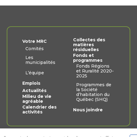
Collectes des
Votre MRC
matières
Comités
résiduelles
Fonds et
Les
programmes
municipalités
Fonds Régions
et Ruralité 2020-
L’équipe
2025
Emplois
Programmes de
la Société
Actualités
d’habitation du
Milieu de vie
Québec (SHQ)
agréable
Calendrier des
Nous joindre
activités