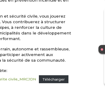
ques en prévention incendie et en
n et sécurité civile, vous jouerez
. Vous contribuerez à structurer
uipes, à renforcer la culture de
nicipalités dans le développement
erformant.
errain, autonome et rassembleuse,
 participer activement aux
à la sécurité de sa communauté.
ète:
curite civile_MRCJDN
Télécharger