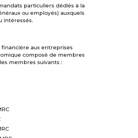
andats particuliers dédiés à la
généraux ou employés) auxquels
 intéressés.
financière aux entreprises
 économique composé de membres
 les membres suivants :
 MRC
C
 MRC