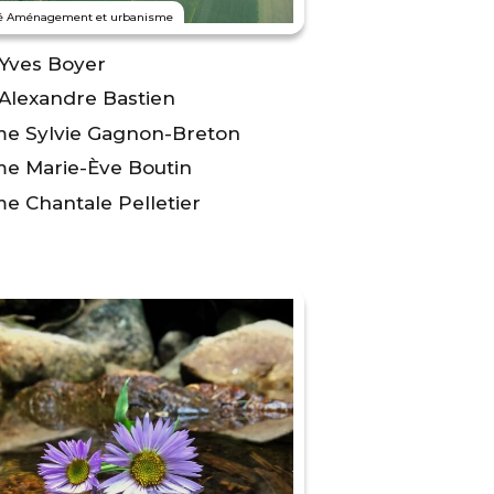
té Aménagement et urbanisme
 Yves Boyer
 Alexandre Bastien
e Sylvie Gagnon-Breton
e Marie-Ève Boutin
e Chantale Pelletier