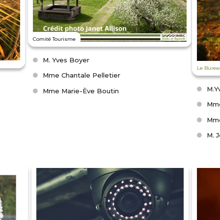
Comité Tourisme
M. Yves Boyer
Le Burea
Mme Chantale Pelletier
M.Y
Mme Marie-Ève Boutin
Mme
Mme
M. J