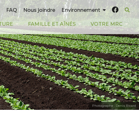
FAQ
Nous joindre
Environnement
TURE
FAMILLE ET AÎNÉS
VOTRE MRC
Photographe : Denis Ricard