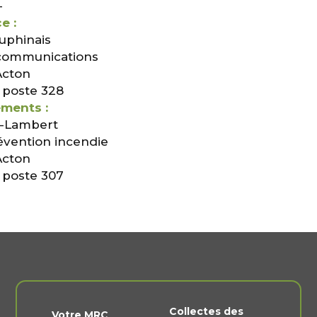
-
e :
uphinais
communications
Acton
 poste 328
ments :
é-Lambert
évention incendie
Acton
 poste 307
Collectes des
Votre MRC