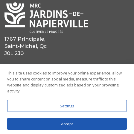
1767 Principale,
Saint-Michel, Qc
J0L 2J0
(450) 454-0559
This site uses cookies to improve your online experience, allow
you to share content on social media, measure traffic to this
(514) 725-0559
website and display customized ads based on your browsing
activity.
info@mrcjdn.ca
Settings
Accept