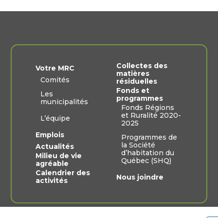
Collectes des
Votre MRC
matières
Comités
résiduelles
Fonds et
Les
programmes
municipalités
Fonds Régions
et Ruralité 2020-
L’équipe
2025
Emplois
Programmes de
la Société
Actualités
d’habitation du
Milieu de vie
Québec (SHQ)
agréable
Calendrier des
Nous joindre
activités