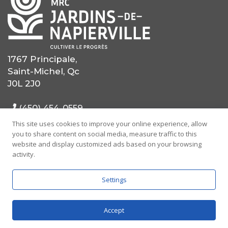
1767 Principale,
Saint-Michel, Qc
J0L 2J0
(450) 454-0559
This site uses cookies to improve your online experience, allow
(514) 725-0559
you to share content on social media, measure traffic to this
website and display customized ads based on your browsing
info@mrcjdn.ca
activity.
Settings
Accept