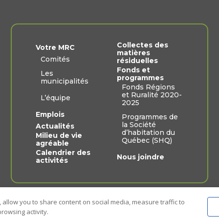
Collectes des
Votre MRC
matières
Comités
résiduelles
Fonds et
Les
programmes
municipalités
Fonds Régions
et Ruralité 2020-
L’équipe
2025
Emplois
Programmes de
la Société
Actualités
d’habitation du
Milieu de vie
Québec (SHQ)
agréable
Calendrier des
Nous joindre
activités
 allow you to share content on social media, measure traffic to
rowsing activity.