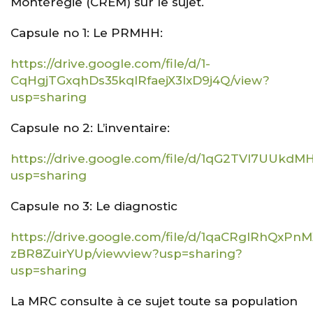
Montérégie (CREM) sur le sujet.
Capsule no 1: Le PRMHH:
https://drive.google.com/file/d/1-
CqHgjTGxqhDs35kqlRfaejX3lxD9j4Q/view?
usp=sharing
Capsule no 2: L’inventaire:
https://drive.google.com/file/d/1qG2TVI7UUkd
usp=sharing
Capsule no 3: Le diagnostic
https://drive.google.com/file/d/1qaCRgIRhQxPn
zBR8ZuirYUp/view
view?usp=sharing
?
usp=sharing
La MRC consulte à ce sujet toute sa population