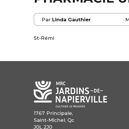
Par
Linda Gauthier
M
St-Rémi
1767 Principale,
Saint-Michel, Qc
J0L 2J0