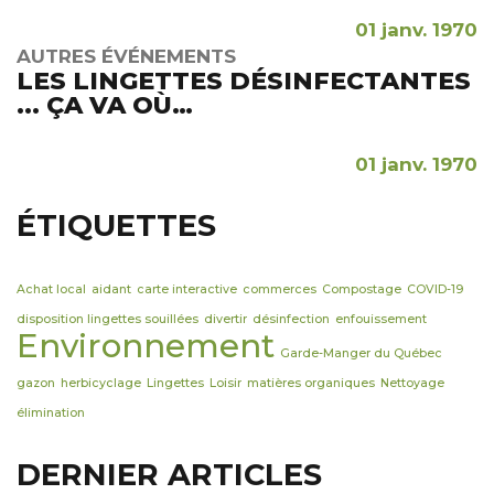
01 janv. 1970
AUTRES ÉVÉNEMENTS
LES LINGETTES DÉSINFECTANTES
... ÇA VA OÙ…
01 janv. 1970
ÉTIQUETTES
Achat local
aidant
carte interactive
commerces
Compostage
COVID-19
disposition lingettes souillées
divertir
désinfection
enfouissement
Environnement
Garde-Manger du Québec
gazon
herbicyclage
Lingettes
Loisir
matières organiques
Nettoyage
élimination
DERNIER ARTICLES