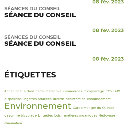
08 fév. 2023
SÉANCES DU CONSEIL
SÉANCE DU CONSEIL
08 fév. 2023
SÉANCES DU CONSEIL
SÉANCE DU CONSEIL
08 fév. 2023
ÉTIQUETTES
Achat local
aidant
carte interactive
commerces
Compostage
COVID-19
disposition lingettes souillées
divertir
désinfection
enfouissement
Environnement
Garde-Manger du Québec
gazon
herbicyclage
Lingettes
Loisir
matières organiques
Nettoyage
élimination